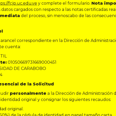
ps://fcjp.uc.edu.ve
y complete el formulario.
Nota impo
s datos cargados con respecto a las notas certificadas rea
inmediata
del proceso, sin menoscabo de las consecuenc
POSTGRADO
PROCESO DE INSCRIPCIÓN
PERIODO 2026-2: ALUMNOS
el
REGULARES Y DE NUEVO
INGRESO
l arancel correspondiente en la Dirección de Administrac
nte cuenta:
La Dirección de Postgrado de la FCJP
informa el cronograma y los requisitos
TIL
obligatorios para la formalización de
te:
01050669731669000451
inscripciones de la Cohorte 2026 y alumnos
SIDAD DE CARABOBO
regulares desde el 11/05/2026 hasta el
4
21/11/2026...
esencial de la Solicitud
11/05/2026 08:00 AM
cudir
personalmente
a la Dirección de Administración 
Leer más
identidad original y consignar los siguientes recaudos:
ad original.
150%) de la cédula de identidad en papel tamaño carta.