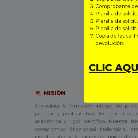
Comprobante de 
Planilla de solic
Planilla de solici
Planilla de solic
Copia de las calif
devolución.
CLIC AQU
MISIÓN
Consolidar la formación integral de profes
jurídicas y políticas bajo los más altos
académica y rigor científico. Nuestra l
compromiso ético-social inalienable, or
investigación y la extensión universitar