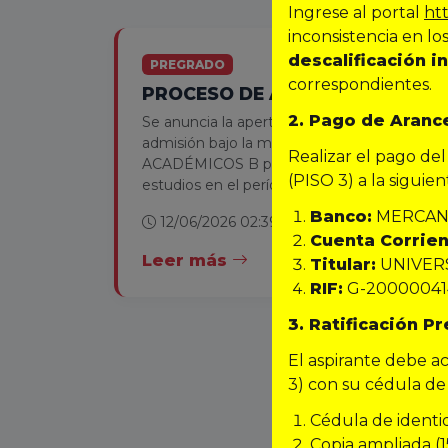
Ingrese al portal
htt
inconsistencia en lo
descalificación 
PREGRADO
correspondientes.
PROCESO DE ADMISIÓN 2026
2. Pago de Aranc
Se anuncia la apertura del proceso de
admisión bajo la modalidad de MÉRITOS
Realizar el pago de
ACADÉMICOS B para optar a cursar
(PISO 3) a la siguie
estudios en el período 2026.
Banco:
MERCAN
12/06/2026 02:39 PM
Cuenta Corrien
Leer más
Titular:
UNIVER
RIF:
G-20000041
3. Ratificación Pr
El aspirante debe a
3) con su cédula de 
Cédula de identid
Copia ampliada (