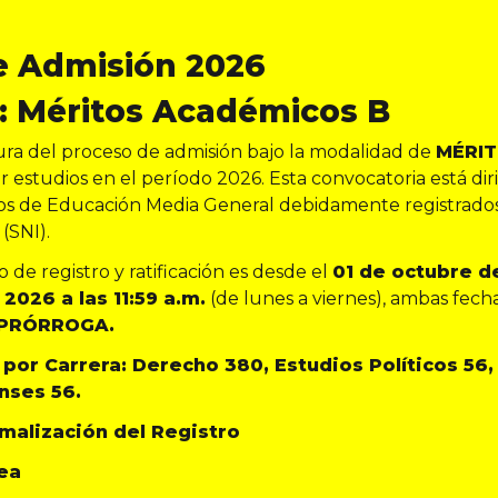
e Admisión 2026
: Méritos Académicos B
ESTUDIOS POLÍTICOS
DERECHO
ura del proceso de admisión bajo la modalidad de
MÉRI
gados con sólidos principios éticos y compr
tico y liderazgo para la transformación democrát
r estudios en el período 2026. Esta convocatoria está diri
os de Educación Media General debidamente registrados
(SNI).
o de registro y ratificación es desde el
01 de octubre d
2026 a las 11:59 a.m.
(de lunes a viernes), ambas fecha
 PRÓRROGA.
por Carrera: Derecho 380, Estudios Políticos 56,
nses 56.
malización del Registro
ÚLTIMAS NOTICIAS
nea