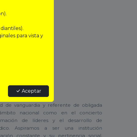
n).
diantiles).
inales para vista y
N
Aceptar
ad de vanguardia y referente de obligada
 ámbito nacional como en el concierto
ormación de líderes y el desarrollo de
rídico. Aspiramos a ser una institución
vación constante y su pertinencia social,