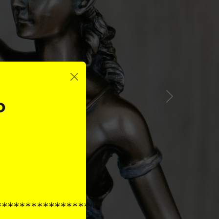
O
**********************