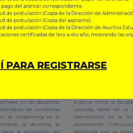
pago del arancel correspondiente.
Ver todas las noticias
itud de postulación (Copia de la Dirección de Administració
tud de postulación (Copia del aspirante).
itud de postulación (Copia de la Dirección de Asuntos Estu
icaciones certificadas de 1ero a 4to año, mostrando las orig
NUESTRA MISIÓN Y VISIÓ
Í PARA REGISTRARSE
VISIÓN
ionales en las disciplinas
Erguirse como la facult
 estándares de excelencia
consulta, tanto en el
abor se fundamenta en el
internacional, en la f
ientando la docencia, la
pensamiento crítico-ju
ia hacia la promoción del
distinguida por su inno